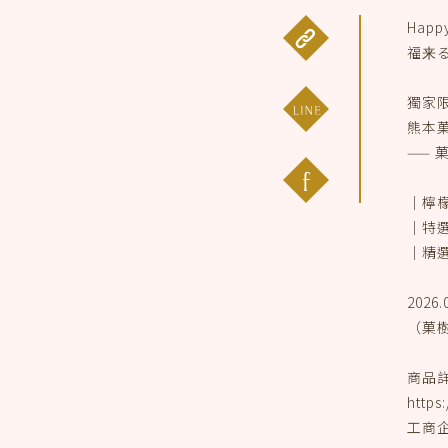
Happy
福来
獨家
熊本菓
—— 
｜檸
｜特
｜精
2026
（菓樹
商品
https
工商