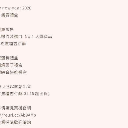
 new year 2026
る新春禮盒
限量販售
樹原裝進口 No.1 人氣商品
菓樹焦糖杏仁酥
檬蛋糕禮盒
選燒菓子禮盒
選綜合餅乾禮盒
.01.09 起開始出貨
焦糖杏仁酥 01.16 起出貨）
詳情請見菓樹官網
://reurl.cc/Ab9AMp
企業採購歡迎洽詢