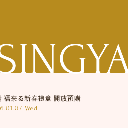
樹 福来る新春禮盒 開放預購
6.01.07 Wed