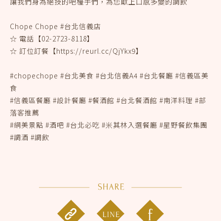
讓我們身為絕技的吧檯手們，為您獻上口感多變的調飲
Chope Chope #台北信義店
☆ 電話【02-2723-8118】
☆ 訂位訂餐【https://reurl.cc/QjYkx9】
#chopechope #台北美食 #台北信義A4 #台北餐廳 #信義區美
食
#信義區餐廳 #設計餐廳 #餐酒館 #台北餐酒館 #南洋料理 #部
落客推薦
#網美景點 #酒吧 #台北必吃 #米其林入選餐廳 #星野餐飲集團
#調酒 #調飲