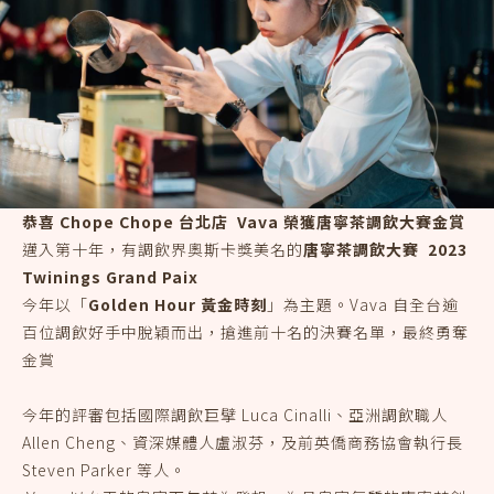
恭喜 Chope Chope 台北店 Vava 榮獲唐寧茶調飲大賽金賞
邁入第十年，有調飲界奧斯卡獎美名的
唐寧茶調飲大賽 2023
Twinings Grand Paix
今年以「
Golden Hour 黃金時刻
」為主題。Vava 自全台逾
百位調飲好手中脫穎而出，搶進前十名的決賽名單，最終勇奪
金賞
今年的評審包括國際調飲巨擘 Luca Cinalli、亞洲調飲職人
Allen Cheng、資深媒體人盧淑芬，及前英僑商務協會執行長
Steven Parker 等人。