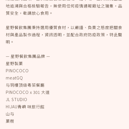
地追溯與合格檢驗報告，無使用任何疫情通報廠址之豬隻，品
質安全，敬請放心食用。
星野餐飲集團秉持選用優質食材，以嚴謹、負責之態度把關食
材與產品製作過程，資訊透明，並配合政府防疫政策，特此聲
明。
— 星野餐飲集團品牌 —
星野製菓
PINOCOCO
meatGQ
与玥樓頂級粵菜餐廳
PINOCOCO x 301 大道
JL STUDIO
HIJAU青嶼 味旅行館
山与
菓樹